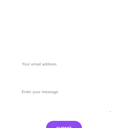
Contact Us
For any inquiries, please reach out to us.
info@fortuneguardian.com
+1 123-456-7890
Your email*
Message*