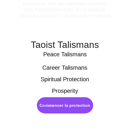
Découvrez l'art des talismans taoïstes 
chez FortuneGuardian, où la sagesse 
ancienne rencontre les besoins modernes
Taoist Talismans
Peace Talismans
Career Talismans
Spiritual Protection
Prosperity
Commencer la protection