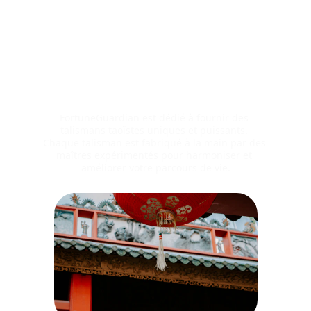
About Us
FortuneGuardian est dédié à fournir des 
talismans taoïstes uniques et puissants. 
Chaque talisman est fabriqué à la main par des 
maîtres expérimentés pour harmoniser et 
améliorer votre parcours de vie.