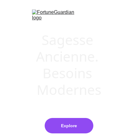
 (0)
Home (FR)
Sagesse 
Shop (FR)
Ancienne. 
Besoins 
Modernes
Explore